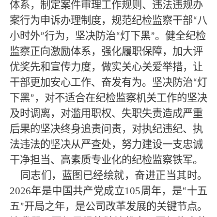
体系，制定案件审理工作规则、违法违规办
案行为申诉办理制度，规范纪检监察干部
八
“
小时外
行为，坚决防治
灯下黑
。健全纪检
”
“
”
监察正向激励体系，强化履职保障，加大评
优奖先和宣传力度，做实关心关爱举措，让
干部更加安心工作、奋发有为。坚决防治
灯
“
下黑
，对不适合在纪检监察机关工作的坚决
”
及时调离，对滥用职权、失职失责造成严重
后果的坚决终身追责问责，对执纪违纪、执
法违法的坚决从严查处，努力建设一支忠诚
干净担当、高素质专业化的纪检监察铁军。
同志们，蓝图已经绘就，奋进正当其时。
2026年是中国共产党成立
105
周年，是
十五
“
五
开局之年，是公司改革发展的关键节点。
”