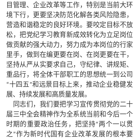
目管理、企业改革等工作，特别是
当前大环
境下行
，
更
要坚决防范化解各类风险隐患，
营造和谐稳定的良好环境。要咬定目标不放
松，把
党纪学习教育
新成效转化为立足岗位
做贡献的强大动力，努力成为本岗位的行家
里手，做到在编更要在岗、在岗更要在干，
坚持从严从实要求自己，守纪律、讲规矩、
重品行，将全体干部职工的思想统一到公司
十四五
和远景目标上来，推动企业稳健发
“
”
展、持续发展和高质量发展。
同志们，我们
要把学习宣传贯彻党的二十
届三中全会精神作为全系统当前和今后一个
时期的重要政治任务，把坚持
两个一以贯
“
之
作为新时代国有企业改革发展的根本要
”