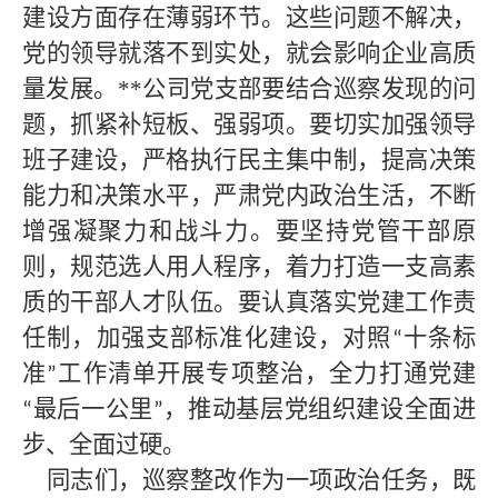
建设方面存在薄弱环节。这些问题不解决，
党的领导就落不到实处，就会影响企业高质
量发展。
**
公司党支部要结合巡察发现的问
题，抓紧补短板、强弱项。要切实加强领导
班子建设，严格执行民主集中制，提高决策
能力和决策水平，严肃党内政治生活，不断
增强凝聚力和战斗力。要坚持党管干部原
则，规范选人用人程序，着力打造一支高素
质的干部人才队伍。要认真落实党建工作责
任制，加强支部标准化建设，对照
十条标
“
准
工作清单开展专项整治，全力打通党建
”
最后一公里
，推动基层党组织建设全面进
“
”
步、全面过硬。
同志们，巡察整改作为一项政治任务，既