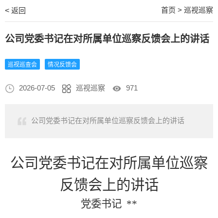
首页
>
巡视巡察
<
返回
公司党委书记在对所属单位巡察反馈会上的讲话
巡视巡查会
情况反馈会
2026-07-05
巡视巡察
971
公司党委书记在对所属单位巡察反馈会上的讲话
公司党委书记在对所属单位巡察
反馈会上的讲话
党委书记
**