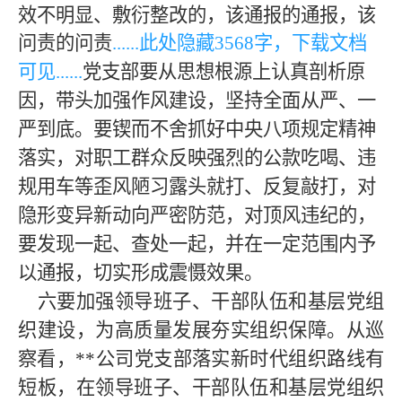
效不明显、敷衍整改的，该通报的通报，该
问责的问责
......此处隐藏
3568
字，下载文档
可见
......
党支部要从思想根源上认真剖析原
因，带头加强作风建设，坚持全面从严、一
严到底。要锲而不舍抓好中央八项规定精神
落实，对职工群众反映强烈的公款吃喝、违
规用车等歪风陋习露头就打、反复敲打，对
隐形变异新动向严密防范，对顶风违纪的，
要发现一起、查处一起，并在一定范围内予
以通报，切实形成震慑效果。
六要加强领导班子、干部队伍和基层党组
织建设，为高质量发展夯实组织保障。从巡
察看，
**
公司党支部落实新时代组织路线有
短板，在领导班子、干部队伍和基层党组织