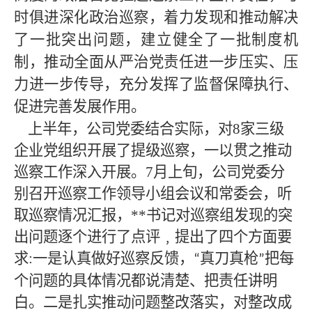
时俱进深化政治巡察，着力发现和推动解决
了一批突出问题，建立健全了一批制度机
制，推动全面从严治党责任进一步压实、压
力进一步传导，充分发挥了监督保障执行、
促进完善发展作用。
上半年，公司党委结合实际，对
8家三级
企业党组织开展了提级巡察，一以贯之推动
巡察工作深入开展。7月上旬，公司党委分
别召开巡察工作领导小组会议和常委会，听
取巡察情况汇报，
**书记对巡察组发现的突
出问题逐个进行了点评﹐提出了四个方面要
求
:一是认真做好巡察反馈，
真刀真枪
把每
“
”
个问题的具体情况都说清楚、把责任讲明
白。二是扎实推动问题整改落实，对整改成