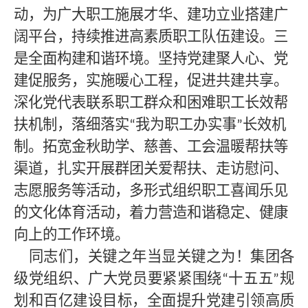
动，为广大职工施展才华、建功立业搭建广
阔平台，持续推进高素质职工队伍建设。三
是全面构建和谐环境。坚持党建聚人心、党
建促服务，实施暖心工程，促进共建共享。
深化党代表联系职工群众和困难职工长效帮
扶机制，落细落实
我为职工办实事
长效机
“
”
制。拓宽金秋助学、慈善、工会温暖帮扶等
渠道，扎实开展群团关爱帮扶、走访慰问、
志愿服务等活动，多形式组织职工喜闻乐见
的文化体育活动，着力营造和谐稳定、健康
向上的工作环境。
同志们，关键之年当显关键之为！集团各
级党组织、广大党员要紧紧围绕
十五五
规
“
”
划和百亿建设目标，全面提升党建引领高质