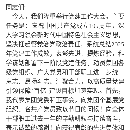
同志们
:
今天，我们隆重举行党建工作大会，主要
任务是：庆祝中国共产党成立
105周年，深
入学习领会新时代中国特色社会主义思想，
坚决扛起管党治党政治责任，系统总结2025
年党建工作成效，表彰先进、提炼经验，科
学谋划部署下一阶段党建任务，动员集团各
级党组织、广大党员和干部职工进一步统一
意志、昂扬斗志、汇聚合力，以高质量党建
引领保障
百亿
建设目标加速实现。首先，
“
”
我代表集团党委和董事会，向集团个基层党
组织、名共产党员致以节日的问候！向全体
干部职工过去一年的辛勤耕耘与持续奋斗，
表示诚挚的感谢！向获得表彰的先进集体和