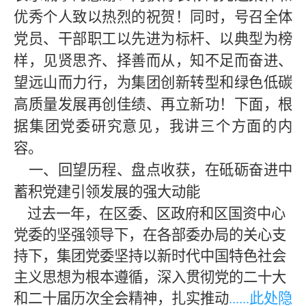
优秀个人致以热烈的祝贺！同时，号召全体
党员、干部职工以先进为标杆、以典型为榜
样，见贤思齐、择善而从，知不足而奋进、
望远山而力行，为集团创新转型和绿色低碳
高质量发展再创佳绩、再立新功！下面，根
据集团党委研究意见，我讲三个方面的内
容。
一、回望历程、盘点收获，在砥砺奋进中
蓄积党建引领发展的强大动能
过去一年，在区委、区政府和区国资中心
党委的坚强领导下，在各部委办局的关心支
持下，集团党委坚持以新时代中国特色社会
主义思想为根本遵循，深入贯彻党的二十大
和二十届历次全会精神，扎实推动
......此处隐