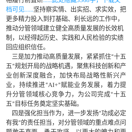
格履行前置研
......此处隐藏
3368
字，下载文
档可见
......
坚持察实情、出实招、求实效，把
更多精力投入到打基础、利长远的工作中，
推动分管领域建立健全高质量发展的长效机
制，以经得起历史、实践和人民检验的实绩
回应组织信任。
三是加力推动高质量发展，紧紧抓住
十五
“
五
规划开局的战略机遇，聚焦科技创新和产
”
业创新深度融合，加快布局战略性新兴产
业，持续推进
AI+
赋能业务发展，着力提
“
”
升分管领域核心竞争力，为公司完成
十五
“
五
目标任务奠定坚实基础。
”
四是强化担当作为，进一步发扬
功成必定
“
有我
的责任担当，对分管领域的重点难点问
”