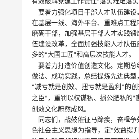
有效破解党建工作责任
落实难难落实
“
要着力强化项目干部人才队伍建设
在基层一线、海外平台、重难点工程
磨砺干部，加强基层干部人才实践锻
伍建设改革，全面加强技能人才队伍
多的
大国工匠
和高层次技能人才。
“
”
要着力打造价值创造文化。定期总
做法、成功实践，总结提炼先进典型
减亏就是创效、扭亏就是盈利
的创
“
”
之臣
，重罚以权谋私、损公肥私的
”
“
创效文化蔚然成风。
同志们，战鼓催征马蹄疾，奋楫争
色社会主义思想为指导，定
效益提
“