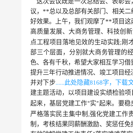
这次会议既是一次总结会、表彰会
议，**
总以及总部有关部门、相关二
好效果。上午，我们观摩了
**
项目这
高质量发展
、
大商务管理、科技创新
点工程项目落地见效的生动实践;刚
部三个层面，分别就大商务管理的
色、各有千秋，希望大家相互学习借
提升三年行动推进情况、竣工项目经
并对下步
......此处隐藏
8168字，下载
建主题活动，以项目建设实绩检验项
起来，基层党建工作
实
起来。要稳
“
”
严格落实民主集中制,强化党建工作
制，考核结果同薪酬激励、奖惩任免