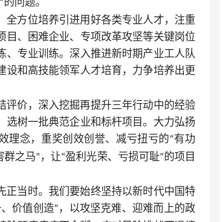
的问题。
”
。全方位培养引进用好各类专业人才，注重
项目、困难企业、专项改革攻坚等关键岗位
炼、专业训练。深入推进新时期产业工人队
建设和高技能领军人才培育，力争培养出更
结评价，深入挖掘再提升三年行动中的经验
，选树一批典范企业和标杆项目。大力弘扬
效理念，重奖创效创誉、减亏扭亏的
有功
“
害群之马
，让
盈利光荣、亏损可耻
的项目
”
“
”
先正当时。我们要始终坚持以新时代中国特
升、价值创造
，以攻坚克难、迎难而上的政
”