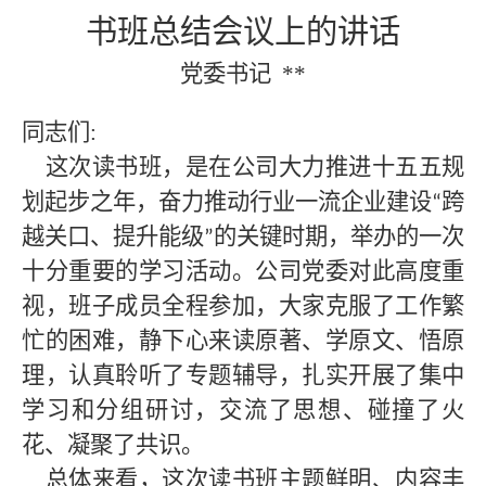
书班总结会议上的讲话
党委书记
**
同志们
:
这次读书班，是在公司大力推进十五五规
划起步之年
，奋力推动
行业一流企业
建设
跨
“
越关口、提升能级
的关键时期，举办的一次
”
十分重要的学习活动。
公司党委
对此高度重
视，
班子成员
全程参加，大家克服了工作繁
忙的困难，静下心来读原著、学原文、悟原
理，认真聆听了专题辅导，扎实开展了集中
学习和分组研讨，交流了思想、碰撞了火
花、凝聚了共识。
总体来看，这次读书班主题鲜明、内容丰