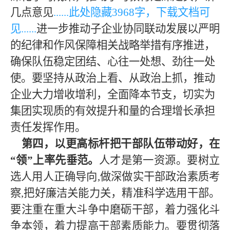
几点意见
......此处隐藏
3968
字，下载文档可
见
......
进一步推动子企业协同联动发展以严明
的纪律和作风保障相关战略举措有序推进，
确保队伍稳定团结、心往一处想、劲往一处
使。要坚持从政治上看、从政治上抓，推动
企业大力增收增利，全面降本节支，切实为
集团实现质的有效提升和量的合理增长承担
责任发挥作用。
第四，以更高标杆把干部队伍
带动好，在
“领”上率先垂范。
人才是第一资源。要树立
选人用人正确导向
,做深做实干部政治素质考
察,把好廉洁关能力关，精准科学选用干部。
要注重在重大斗争中磨砺干部，着力强化斗
争本领，着力提高干部素质能力。要贯彻落