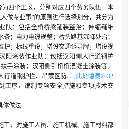
分为四个工区，分别对应四个劳务队伍。本
业人做专业事”的原则进行选择划分，共分为
作业队：包括全桥桥梁铺装整治；伸缩缝维
水条；电力电缆规整；桥头路基沉降处治；
维护；标线重设；增设交通诱导牌；增设视
）汉阳涂装作业队：包括汉阳侧人行道钢护
栏扶手涂装；汉阳侧引桥桥混凝土涂装等。
人行道钢护栏、吊索区防
......此处隐藏
243
2
键工序，编制专项安全措施和专项技术交
具体做法
施工，对施工人员、施工机械、施工材料都