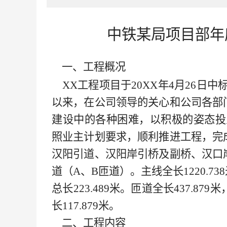
中铁某局项目部年
一、工程概况
XX工程项目于
20XX
年
4月26日中
以来，在公司领导的关心
和
公司各部
建设中的各种困难，以积极的姿态投
照业主计划要求，顺利推进工程，完
汉阳引道、汉阳岸引桥及副桥、汉口
道（
A、B匝道）。主线全长1220.73
总长223.489米。匝道全长437.8
长117.879米。
二、
工程内容