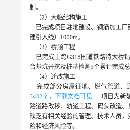
制。
（
2）大临结构施工
已完成项目驻地建设、钢筋加工厂
建引入线）
1000m。
（
3）桥涵工程
已完成上跨
G318国道铁路特大桥钻
台基坑开挖及桩基检测9个累计完成总量
（
4）迁改施工
完成部分房屋征地、燃气管道、通
343
2字，下载文档可见......
项目为新
路道路改移、轨道工程、码头改造、
缺乏有相关经验的管理、技术人员，
险和经济风险等。