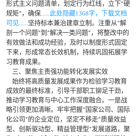
形式主义问题清单，划定行为红线，立下
硬
“
规矩
，确保
......此处隐藏
1368
字，下载文档
”
可见
......
坚持标本兼治建章立制。注重从
解
“
剖一个问题
到
解决一类问题
，将整改中的
”
“
”
有效做法和成功经验，及时以制度形式固定
下来，形成常态长效机制，持续巩固拓展学
习教育成果。
三、聚焦主责强功能转化发展实效
始终将高质量发展成果作为检验学习教育
成效的最终标准，引导干部职工铆足干劲，
推动学习教育与中心工作深度融合。一是战
略引领更加清晰。牢牢把握
国家公司、国际
“
化公司
的企业定位，坚定不移走
质量效益
”
“
型、创新驱动型、精益管理型
发展道路，聚
”