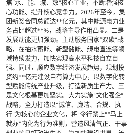
焦
水、能、城、数
核心主业，不断增强核
“
”
心功能、提升核心竞争力。2026年
至今
，集
团新签合同总额达
**
亿元，其中能源电力业
务占比超过
**
%，战略主导作用凸显。二是
发展动能更加强劲。主动服务国家
双碳
战
“
”
略，在抽水蓄能、新型储能、绿电直连等领
域持续发力，加快实现高水平科技自立自
强。同时，顺应数字经济发展趋势，规划投
资约
**
亿元建设自有算力中心，以数字化转
型赋能传统产业升级，打造新质生产力。三
是文化根基更加坚实。大力实施
文化强企
“
”
战略，全力打造以
诚信、廉洁、合规、执
“
行
为核心的企业文化，将
令行禁止
马上
”
“
”“
就办
内化为行为准则，营造风清气正、干事
”