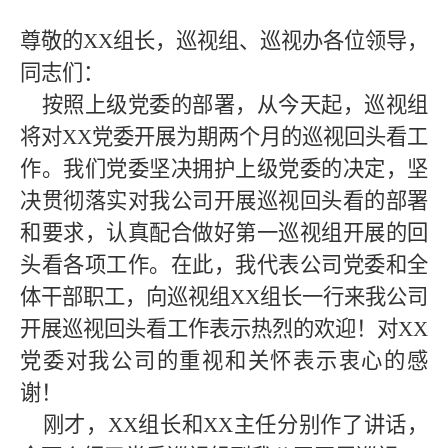
尊敬的
XX
组长，巡视组、巡视办各位领导，
同志们：
按照
上级
党委的部署，从今天起，巡视组
将对
XX
党委开展为期两个月的巡视回头看工
作。我们党委坚决拥护
上级
党委的决定，坚
决贯彻落实对我公司开展巡视回头看的部署
和要求，认真配合做好第一巡视组开展的回
头看各项工作。在此，我代表
公司
党委和全
体干部职工，向巡视组
XX
组长一行来我公司
开展巡视回头看工作表示热烈的欢迎！对
XX
党委对
我公司
的重视和关怀表示衷心的感
谢！
刚才，XX
组长和
XX主任分别作了讲话，