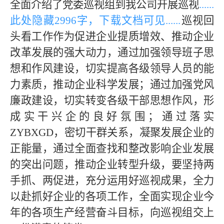
全面介绍了党委巡视组到我公司开展巡视
......
此处隐藏2996字，下载文档可见......
巡视回
头看工作作为促进企业提质增效、推动企业
改革发展的强大动力，通过加强领导班子思
想和作风建设，切实提高各级领导人员的能
力素质，推动企业科学发展；通过加强党风
廉政建设，切实转变各级干部思想作风，形
成实干兴企的良好氛围；通过落实
ZYBXGD，密切干群关系，凝聚发展企业的
正能量，通过全面查找和整改影响企业发展
的突出问题，推动企业转型升级，要坚持两
手抓、两促进，充分运用好巡视成果，全力
以赴抓好企业的各项工作，全面实现企业今
年的各项生产经营奋斗目标，向巡视组交上