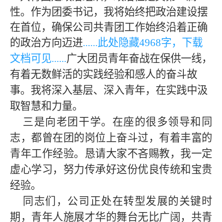
性。作为团委书记，我将始终把政治建设摆
在首位，确保公司共青团工作始终沿着正确
的政治方向迈进
......此处隐藏
4968
字，下载
文档可见
......
广大团员青年奋战在保供一线，
有着无数鲜活的实践经验和感人的奋斗故
事。我将深入基层、深入青年，在实践中汲
取智慧和力量。
三是向老团干学。在座的很多领导和同
志，都曾在团的岗位上奋斗过，有着丰富的
青年工作经验。恳请大家不吝赐教，我一定
虚心学习，努力传承好这份优良传统和宝贵
经验。
同志们，公司正处在转型发展的关键时
期，青年人施展才华的舞台无比广阔，共青