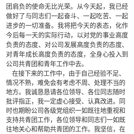
团肩负的使命无比光荣。从今天起，我已经
做好了与同志们一起奋斗、一起吃苦、一起
进步的一切准备。我将把今天的表态，化作
今后每一天的实际行动，以对党的事业高度
负责的态度、对公司发展高度负责的态度、
对青年成长高度负责的态度，全身心投入到
公司共青团和青年工作中去。
在接下来的工作中，由于自己经验不足、
情况不熟，难免会有考虑不周、处理不当的
地方。我诚恳恳请各位领导、各位同志随时
批评指正，我一定虚心接受、认真改进。同
时也期盼公司各级党组织一如既往地重视和
支持共青团工作，各位领导和同志们一如既
往地关心和帮助共青团的工作。我坚信，在