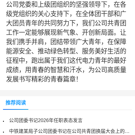
公司党委和上级团组织的坚强领导下，在各
级党组织的关心支持下，在全体团干部和广
大团员青年的共同努力下，我们公司共青团
工作一定能够展现新气象、开创新局面。让
我们携手并肩，团结带领广大青年，在保障
能源安全、推动绿色转型、服务美好生活的
征程中，跑出属于我们这代电力青年的最好
成绩，用青春的智慧和汗水，为公司高质量
发展书写精彩的青春篇章！
推荐阅读
公司团委书记2026年任职表态发言
中铁建某局子公司团委书记在公司共青团换届大会上的工作报告（团代会工作报告）