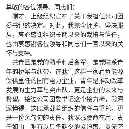
尊敬的各位领导、同志们：
刚才，上级组织宣布了关于我担任公司团
委书记的决定。对此，我完全拥护、坚决服
从，衷心感谢组织长期以来的栽培与信任，
也由衷感谢各位领导和同志们一直以来的关
怀与支持。
共青团是党的助手和后备军，是党联系青
年的桥梁与纽带。在我们这样一家肩负能源
保供重任的国有电力企业，青年是推动改革
发展的生力军与突击队，更是企业的未来与
希望。接过公司团委书记这个接力棒，我深
深懂得，这既承载着组织的信任与重托，更
是一份沉甸甸的责任。我深感使命在肩、责
任如山，唯有以只争朝夕的紧迫感、责无旁