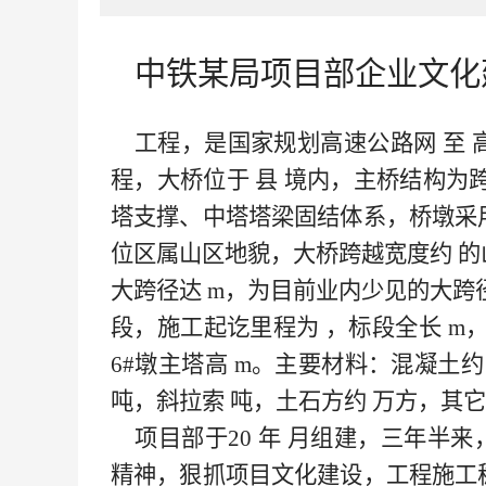
中铁某局
项目
部
企业文化
工程，是国家规划高速公路网
至
程，大桥位于
县
境内，主桥结构为
塔支撑、中塔塔梁固结体系，桥墩采
位区属山区地貌，大桥跨越宽度约
的
大跨径达
m，为目前
业内少见的
大跨
段，施工起讫里程为
，标段全长
m
6#墩主塔高
m。主要材料：混凝土约
吨，斜拉索
吨，土石方约
万方，其它
项目部于20
年
月组建，三年半来
精神，狠抓项目文化建设，工程施工