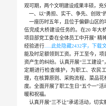
观可期，两个文明建设成果丰硕，充分
一、以
“勇担、实干、争先、创效”
一座历时五年，且位于偏僻山区的
伍完成大桥建设任务的。在20
年大
项目部党工委在全体员工中开展
“
精神
经验进行
......此处隐藏
243
2字，下载文档可
能及时足额领到工资。开工至今，项
资产生的纠纷。认真开展
“三工建设
定期进行检查维护，为职工、农民
理，在核算原则、采购流程、菜品花
度。全面开展了职工生日“五个一”
暖和祝福。
认真开展“三不让”承诺活动，切实