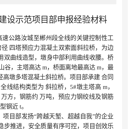
建设示范项目部申报经验材料
高速公路汝城至郴州段全线的关键控制性工
跨径
四塔预应力混凝土双索面斜拉桥，为边
用双曲线造型，墩身中部利用曲线收腰。桥
山谷，主塔高达
m，桥面离地最高达
m，最
径高墩多塔混凝土斜拉桥。项目部承建
合同
，全线结构类型为
斜拉桥，
5#墩主塔高
m，
万方，钢筋约
万吨，预应力钢绞线及钢筋
型钢近
t。
，项目部发扬
“跨越天堑、超越自我”的企业
稳步推进，安全质量有序可控，项目创效乐