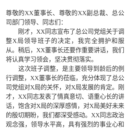
尊敬的
XX
董事长、尊敬的
XX
副总裁、总公
司部门领导、同志们：
刚才，
XX
同志宣布了总公司党组关于调
整
X局
领导班子的决定，我完全拥护和服
从。稍后，
XX
董事长还要作重要讲话，我们
将认真学习领会，坚决贯彻落实。
这次班子调整，是主要领导到龄后的例
行调整，
XX
董事长的莅临，充分体现了总公
司党组对
X局
的关怀，对
X局
发展的肯定。刚
才，
XX同志
发表了情真意切、语重心长的讲
话，饱含对
X局
的深厚感情，对
X局
美好未来
的殷切期盼，我们都深受感动。
XX同志政治
观念强，领导水平高，具有强烈的事业心和