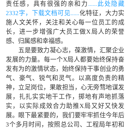
责任感，具有很强的亲和力
......此处隐藏
233
2字，下载文档可见......
化特征，大力实
施人文关怀，关注和关心每一位员工的成
长，进一步增强广大员工做
X局
人的荣誉
感、归属感和幸福感。
五是要致力凝心志，葆激情，汇聚企业
发展的力量。每一个
X局
人都要始终保持奋
发有为的激情状态，始终保持干事创业的勇
气、豪气、锐气和灵气。以高度负责的精
神，立足岗位，果敢担当，心无旁骛地谋发
展，扎扎实实地干工作，掷地有声地抓落
实，以实际成效合力助推
X局
又好又快发
展。眼下最紧要的，我们要牢牢抓住今年后
3个多月时间，按照总公司、工程局年初和