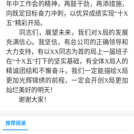
年中工作会的精神，再鼓干劲，再添措施，
向既定目标奋力冲刺，以优异成绩实现“
十
X
五
”精彩开局。
同志们，展望未来，我们对
X局
的发展
充满信心。我坚信，有总公司的正确领导和
大力支持，有以
XX同志
为首的局上一届班子
在
“十
X
五
”打下的坚实基础，有全体
X局
人的
精诚团结和不懈奋斗，我们一定能描绘
X局
更加光辉锦绣的前程，一定会开创
X局
更加
灿烂美好的明天！
谢谢大家！
推荐阅读