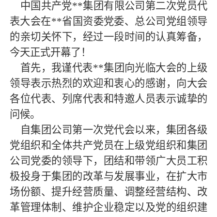
中国共产党**
集团有限公司第二次党员代
表大会在
**省
国资委党委、总公司党组领导
的亲切关怀下，经过一段时间的认真筹备，
今天正式开幕了
！
首先，我谨代表**集团
向光临大会的上级
领导表示热烈的欢迎和衷心的感谢，向大会
各位代表、列席代表和特邀人员表示诚挚的
问候。
自集团公司第一次党代会以来，集团各级
党组织和全体共产党员在上级党组织和集团
公司党委的领导下，团结和带领广大员工积
极投身于集团的改革与发展事业，在扩大市
场份额、提升经营质量、调整经营结构、改
革管理体制、维护企业稳定以及党的组织建