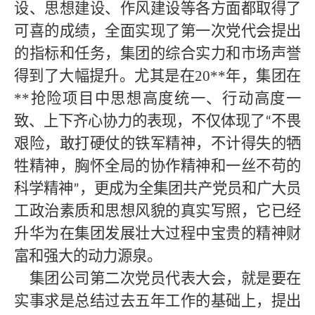
设、思想建设、作风建设等各方面都取得了
可喜的成绩，全面实现了第一次党代会提出
的指标和任务，集团的综合实力和市场声誉
得到了大幅提升。尤其是在
20
**
年，集团在
**抢险项目
中思想高度统一、行动高度一
致、上下齐心协力的表现，不仅体现了
不畏
“
艰险，敢打硬仗的铁军精神，不计得失的牺
牲精神，胸怀全局的协作精神和一丝不苟的
科学精神
，更成为全集团共产党员和广大员
”
工政治素质和思想风貌的真实写照，它已经
升华为在集团发展壮大过程中宝贵的精神财
富和强大的动力源泉。
集团公司第二次党员代表大会，就是要在
实事求是总结过去五年工作的基础上，提出