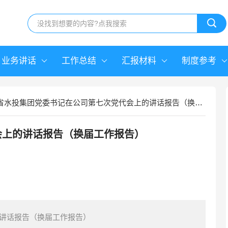
业务讲话
工作总结
汇报材料
制度参考
省水投集团党委书记在公司第七次党代会上的讲话报告（换届工作报告）
会上的讲话报告（换届工作报告）
讲话报告（换届工作报告）