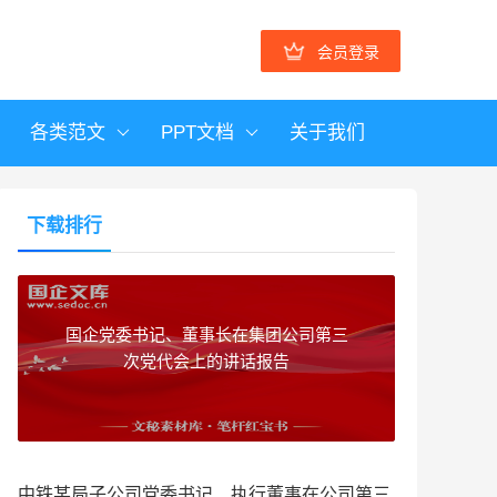
会员登录
各类范文
PPT文档
关于我们
下载排行
国企党委书记、董事长在集团公司第三
次党代会上的讲话报告
中铁某局子公司党委书记、执行董事在公司第三