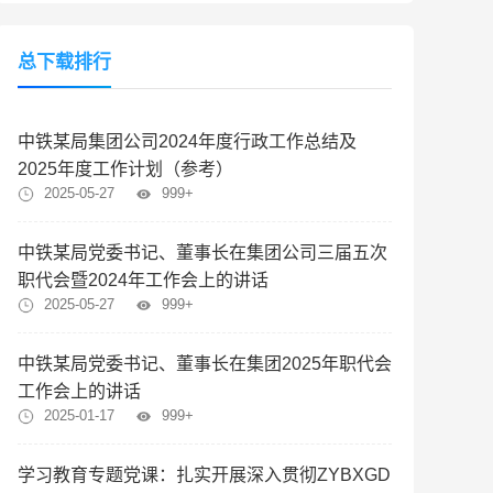
总下载排行
中铁某局集团公司2024年度行政工作总结及
2025年度工作计划（参考）
2025-05-27
999+
中铁某局党委书记、董事长在集团公司三届五次
职代会暨2024年工作会上的讲话
2025-05-27
999+
中铁某局党委书记、董事长在集团2025年职代会
工作会上的讲话
2025-01-17
999+
学习教育专题党课：扎实开展深入贯彻ZYBXGD