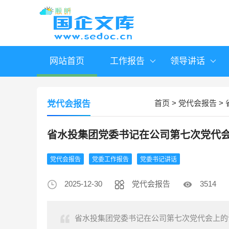
网站首页
工作报告
领导讲话
首页
>
党代会报告
>
党代会报告
省水投集团党委书记在公司第七次党代
党代会报告
党委工作报告
党委书记讲话
2025-12-30
党代会报告
3514
省水投集团党委书记在公司第七次党代会上的