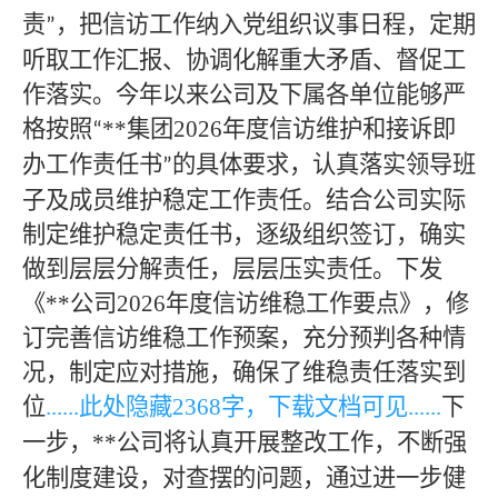
责
，把信访工作纳入党组织议事日程，定期
”
听取工作汇报、协调化解重大矛盾、督促工
作落实。今年以来公司及下属各单位能够严
格按照
**
集团
2026
年度信访维护和接诉即
“
办工作责任书
的具体要求，认真落实领导班
”
子及成员维护稳定工作责任。结合公司实际
制定维护稳定责任书，逐级组织签订，确实
做到层层分解责任，层层压实责任。下发
《
**
公司
2026年度信访维稳工作要点》，修
订完善信访维稳工作预案，充分预判各种情
况，制定应对措施，确保了维稳责任落实到
位
......此处隐藏
2368
字，下载文档可见
......
下
一步，
**
公司将认真开展整改工作，不断强
化制度建设，对查摆的问题，通过进一步健