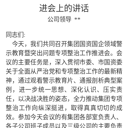
进会上的讲话
公司领导
**
同志们
:
今天，我们共同召开集团国资国企领域警
示教育暨突出问题专项整治工作推进会。会
议的主要任务是，深入贯彻市委、市国资委
关于全面从严治党和专项整治工作的最新精
神，通过观看警示教育片、通报剖析典型案
例，进一步统一思想、深化认识、压实责
任，以决战决胜的姿态，全力推动集团专项
整治工作向纵深挺进，取得真真切切的成
效。参加今天会议的有集团各部室负责人、
各子公司班子成员以及三级公司的主要负责