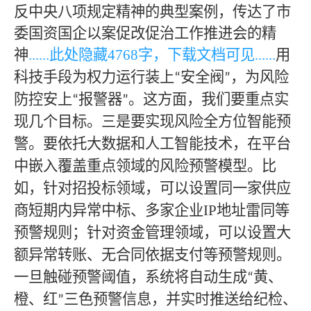
反中央八项规定精神的典型案例，传达了市
委国资国企以案促改促治工作推进会的精
神
......此处隐藏
4768
字，下载文档可见
......
用
科技手段为权力运行装上
安全阀
，为风险
“
”
防控安上
报警器
。这方面，我们要重点实
“
”
现几个目标。三是要实现风险全方位智能预
警。要依托大数据和人工智能技术，在平台
中嵌入覆盖重点领域的风险预警模型。比
如，针对招投标领域，可以设置同一家供应
商短期内异常中标、多家企业IP地址雷同等
预警规则；针对资金管理领域，可以设置大
额异常转账、无合同依据支付等预警规则。
一旦触碰预警阈值，系统将自动生成
黄、
“
橙、红
三色预警信息，并实时推送给纪检、
”