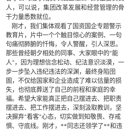
人，可以说，集团改革发展和经营管理的骨
干力量悉数就位。
刚才，我们集体观看了国资国企专题警示
教育片，片中一个个触目惊心的案例、一句
句痛彻肺腑的忏悔，令人警醒，引人深思。
那些曾经朝夕相处的同事、大家眼中的
能
“
人
，因为理想信念松动、纪法意识淡漠，一
”
步一步坠入违纪违法的深渊，最终身陷囹
圄，不仅给国家和企业造成了难以估量的损
失，也彻底葬送了自己的前程和家庭的幸
福。希望大家能真正把自己摆进去、把职责
摆进去、把工作摆进去，深刻汲取教训，坚
决摒弃
看客
心态，切实做到知敬畏、存戒
“
”
惧、守底线。刚才，**
同志还领学了
**和违