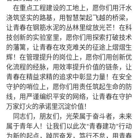
在重点工程建设的工地上，愿你们用汗水
浇筑坚实的路基，用智慧架起飞越的桥梁，
让青春在钢筋水泥的丛林里绽放光芒！在科
技创新的实验室里，愿你们用探索打破技术
的藩篱，让青春在攻克难关的征途上熠熠生
辉！在管理提升的岗位上，愿你们用创新优
化流程的经脉，用效率提升价值的链条，让
青春在精益求精的追求中彰显力量！在安全
守护的哨位上，愿你们用责任筑起生命的防
线，用严谨编织平安的网络，让青春在守护
万家灯火的承诺里沉淀价值！
同志们，朋友们，光荣属于奋斗者，未来
属于青年人！让我们以此次
青春建功
行动
“
”
为新的起点，踔厉奋发，笃行不怠，用青春