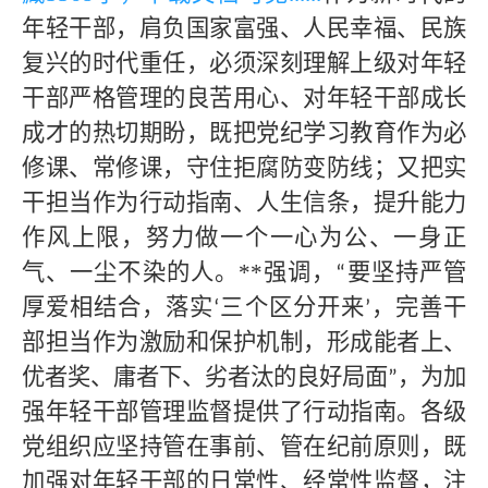
年轻干部，肩负国家富强、人民幸福、民族
复兴的时代重任，必须深刻理解
上级
对年轻
干部严格管理的良苦用心、对年轻干部成长
成才的热切期盼，既把党纪学习教育作为必
修课、常修课，守住拒腐防变防线；又把实
干担当作为行动指南、人生信条，提升能力
作风上限，努力做一个一心为公、一身正
气、一尘不染的人。
**
强调，
要坚持严管
“
厚爱相结合，落实
三个区分开来
，完善干
‘
’
部担当作为激励和保护机制，形成能者上、
优者奖、庸者下、劣者汰的良好局面
，为加
”
强年轻干部管理监督提供了行动指南。各级
党组织应坚持管在事前、管在纪前原则，既
加强对年轻干部的日常性、经常性监督，注