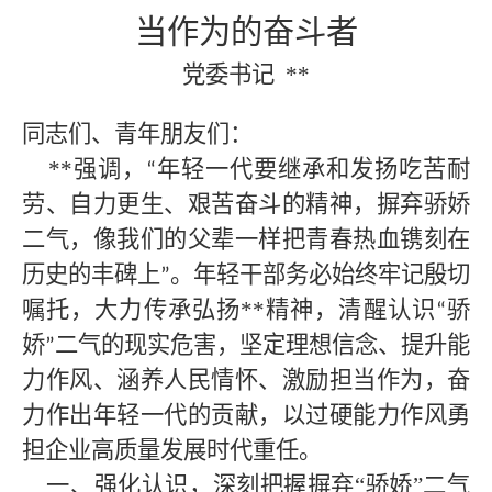
当作为的奋斗者
党委书记
**
同志们、青年朋友们：
**强调，
年轻一代要继承和发扬吃苦耐
“
劳、自力更生、艰苦奋斗的精神，摒弃骄娇
二气，像我们的父辈一样把青春热血镌刻在
历史的丰碑上
。年轻干部务必始终牢记殷切
”
嘱托，大力传承弘扬
**
精神，清醒认识
骄
“
娇
二气的现实危害，坚定理想信念、提升能
”
力作风、涵养人民情怀、激励担当作为，奋
力作出年轻一代的贡献，以过硬能力作风勇
担
企业高质量发展
时代重任。
一、强化认识，深刻把握摒弃
“骄娇”二气