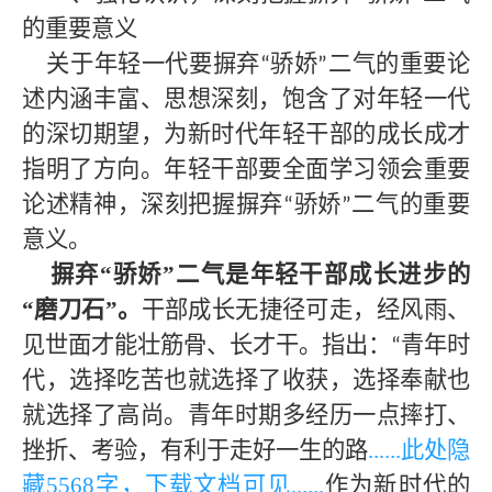
的重要意义
关于年轻一代要摒弃
骄娇
二气的重要论
“
”
述内涵丰富、思想深刻，饱含了对年轻一代
的深切期望，为新时代年轻干部的成长成才
指明了方向。年轻干部要全面学习领会重要
论述精神，深刻把握摒弃
骄娇
二气的重要
“
”
意义。
摒弃
“骄娇”二气是年轻干部成长进步的
“磨刀石”。
干部成长无捷径可走，经风雨、
见世面才能壮筋骨、长才干。指出：
青年时
“
代，选择吃苦也就选择了收获，选择奉献也
就选择了高尚。青年时期多经历一点摔打、
挫折、考验，有利于走好一生的路
......此处隐
藏
5568字，下载文档可见
......
作为新时代的