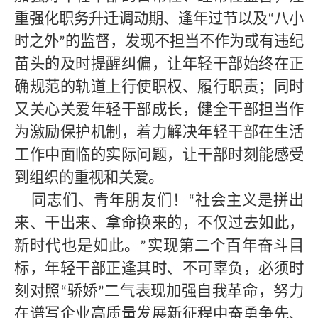
重强化职务升迁调动期、逢年过节以及
八小
“
时之外
的监督，发现不担当不作为或有违纪
”
苗头的及时提醒纠偏，让年轻干部始终在正
确规范的轨道上行使职权、履行职责；同时
又关心关爱年轻干部成长，健全干部担当作
为激励保护机制，着力解决年轻干部在生活
工作中面临的实际问题，让干部时刻能感受
到组织的重视和关爱。
同志们、青年朋友们！
社会主义是拼出
“
来、干出来、拿命换来的，不仅过去如此，
新时代也是如此。
实现第二个百年奋斗目
”
标，年轻干部正逢其时、不可辜负，必须时
刻对照
骄娇
二气表现加强自我革命，努力
“
”
在
谱写企业高质量发展新征程
中奋勇争先、