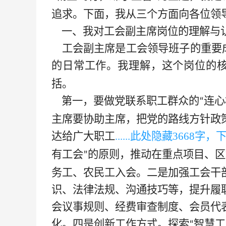
追求。下面，我从三个方面向各位领
一、我对工会副主席岗位的理解与
工会副主席是工会领导班子的重要
的日常工作。我理解，这个岗位的
括。
第一，要做党联系职工群众的
连心
“
主席要协助主席，把党的路线方针政
达给广大职工
......此处隐藏
3668
字，
有工会
的原则，推动在重点项目、区
”
务工、农民工入会。二是加强工会干
识、法律法规、沟通技巧等，提升履
会议事规则、经费审查制度、会员代
化。四是创新工作方式。探索
智慧工
“