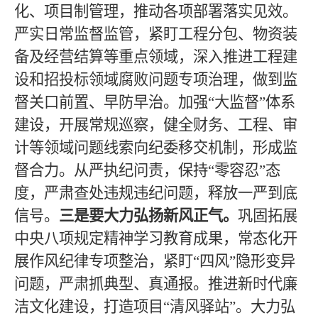
化、项目制管理，推动各项部署落实见效。
严实日常监督监管，紧盯工程分包、物资装
备及经营结算等重点领域，深入推进工程建
设和招投标领域腐败问题专项治理，
做到监
督关口前置、早防早治。加强
“大监
督
”体系
建设，开展常规巡察，健全财务、工程、审
计
等领域问题线索向纪委移交机制，形成监
督合力。从严执纪问责，保持
“零容忍”态
度，严肃查处违规违纪问题，释放一严到底
信号。
三是要大力弘扬新风正气。
巩固拓展
中央八项规定精神学习教育成果，
常态化开
展作风纪律专项整治，
紧盯
“四风”隐形变异
问题，严肃
抓典型、真通报。
推进新时代廉
洁文化建设，打造项目
“清风驿站”。
大力弘