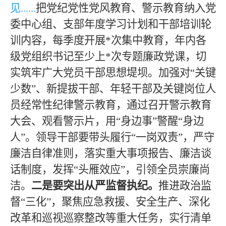
见
......
把党纪党性党风教育、警示教育纳入党
委中心组、支部年度学习计划和干部培训轮
训内容，每季度开展
*次集中教育，年内各
级党组织书记至少上*次专题廉政党课，切
实筑牢广大党员干部思想堤坝。加强对“关键
少数”、新提拔
干部、年轻干部及关键岗位人
员经常性纪律警示教育，通过
召开警示教育
大会、观看警示片，用
“身边事”警醒“身边
人”。领导干部要带头履行“一岗双责”，严守
廉洁自律准则，落实重大事项报告、廉洁谈
话制度，发挥“头雁效应”，引领全员崇廉尚
洁。
二是要突出从严监督执纪。
推进政治监
督
“三化”，聚焦应急救援、安全生产、深化
改革和巡视巡察整改等重大任务，实行清单