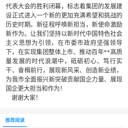
代表大会的胜利闭幕，标志着集团的发展建
设正式进入一个新的更加充满希望和挑战的
历史时期。新征程呼唤新担当，新使命激励
新作为。让我们坚持以新时代中国特色社会
主义思想为引领，在市委市政府坚强领导
下，在实现集团整体上市、推动百年**
高质
量发展的时代浪潮中，砥砺初心、笃行实
干、奋楫前行，展现新风采、创造新业绩，
为我市全面振兴新突破贡献国企力量、展现
国企更大担当和作为！
谢谢大家！
推荐阅读