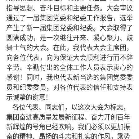
指导思想、奋斗目标和主要任务。大会审议
通过了一届集团党委和纪委工作报告，选举
产生了新一届集团党委和纪委。大会取得了
圆满成功，是一次继往开来、凝心聚力、鼓
舞士气的大会。在此，我代表大会主席团，
向各位代表，向为保证大会顺利进行而不辞
辛劳、辛勤付出的全体工作人员表示衷心的
感谢！同时，我也代表新当选的集团党委委
员和纪委委员，对各位代表的信任和支持表
示诚挚的谢意！
各位代表、同志们，以这次大会为标志，
集团奋进高质量发展新征程、奋力开创百年
新辉煌的号角已经吹响。我们必须以更加振
奋的精神、昂扬的斗志和扎实的作风，乘势