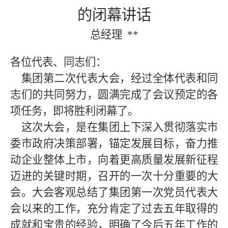
的闭幕讲话
总经理
**
各位代表、同志们：
集团第二次代表大会，经过全体代表和同
志们的共同努力，圆满完成了会议预定的各
项任务，即将胜利闭幕了。
这次大会，是在集团上下深入贯彻落实市
委市政府决策部署，锚定发展目标，奋力推
动企业整体上市，向着更高质量发展新征程
迈进的关键时期，召开的一次十分重要的大
会。大会客观总结了集团第一次党员代表大
会以来的工作，充分肯定了过去五年取得的
成就和宝贵的经验，明确了今后五年工作的