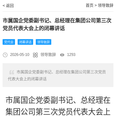
首页
>
领导致辞
<
返回
市属国企党委副书记、总经理在集团公司第三次
党员代表大会上的闭幕讲话
党代会
闭幕讲话
领导致辞
2026-05-10
领导致辞
1293
市属国企党委副书记、总经理在集团公司第三次党员
代表大会上的闭幕讲话
市属国企党委副书记、总经理在
集团公司第三次党员代表大会上