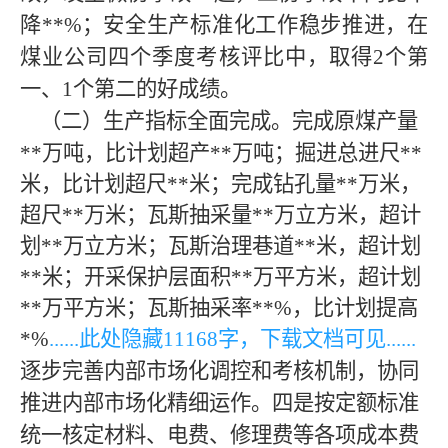
降
**
%；安全生产标准化工作稳步推进，在
煤业公司四个季度考核评比中，取得2个第
一、1个第二的好成绩。
（二）生产指标全面完成。完成原煤产量
**
万吨，比计划超产
**
万吨；掘进总进尺
**
米，比计划超尺
**
米；完成钻孔量
**
万米，
超尺
**
万米；瓦斯抽采量
**
万立方米，超计
划
**
万立方米；瓦斯治理巷道
**
米，超计划
**
米；开采保护层面积
**
万平方米，超计划
**
万平方米；瓦斯抽采率
**
%，比计划提高
*
%
......此处隐藏
11168
字，下载文档可见
......
逐步完善内部市场化调控和考核机制，协同
推进内部市场化精细运作。四是按定额标准
统一核定材料、电费、修理费等各项成本费