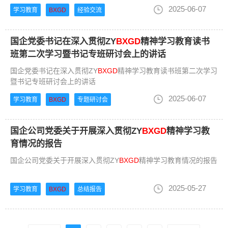
2025-06-07
学习教育
BXGD
经验交流
国企党委书记在深入贯彻ZY
BXGD
精神学习教育读书
班第二次学习暨书记专班研讨会上的讲话
国企党委书记在深入贯彻ZY
BXGD
精神学习教育读书班第二次学习
暨书记专班研讨会上的讲话
2025-06-07
学习教育
BXGD
专题研讨会
国企公司党委关于开展深入贯彻ZY
BXGD
精神学习教
育情况的报告
国企公司党委关于开展深入贯彻ZY
BXGD
精神学习教育情况的报告
2025-05-27
学习教育
BXGD
总结报告