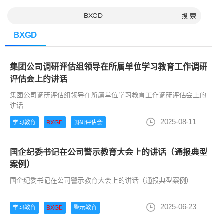
搜 索
BXGD
集团公司调研评估组领导在所属单位学习教育工作调研
评估会上的讲话
集团公司调研评估组领导在所属单位学习教育工作调研评估会上的
讲话
2025-08-11
学习教育
BXGD
调研评估会
国企纪委书记在公司警示教育大会上的讲话（通报典型
案例）
国企纪委书记在公司警示教育大会上的讲话（通报典型案例）
2025-06-23
学习教育
BXGD
警示教育