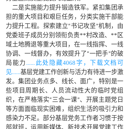
二是实施能力提升锻造铁军。紧扣集团承
担的重大项目和艰巨任务，分类实施干部能
力提升工程。探索建立
书记攻坚
机制，由
“
”
党委班子成员分别领衔负责**
村改造、
**区
域土地腾退等重大项目，在一线指挥、一线
协调、一线督办，有效提升了
一把手
的破
“
”
局能力
......此处隐藏
4068字，下载文档可
见
......
基层党建工作创新与活力有待进一步激
发
。
集团业务点多、线长、面广，特别是一
些项目周期长、人员流动性大的临时党组
织，在严格落实
三会一课
、开展主题党日
“
”
等方面面临现实困难，组织生活的吸引力和
感染力不足。部分基层党务工作者习惯于按
部就班，运用新媒体、新技术开展党建工作