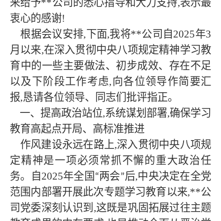
来给予
**
公司的悉心指导和大力支持
,表示最
衷心的感谢!
根据会议安排
,下面,我将
**
公司自
2025年3
月以来,在深入贯彻中央八项规定精神学习教
育中的一些主要做法、初步成效、存在不足
以及下阶段工作考虑,向各位领导作简要汇
报,恳请各位领导、同志们批评指正。
一、提高政治站位
,系统谋划部署,确保学习
教育高起点开局、高标准推进
作风建设永远在路上
,深入贯彻中央八项规
定精神是一项必须常抓不懈的重大政治任
务。自2025年全国
两会
后,中央决定在全党
“
”
范围内部署开展此次专题学习教育以来,**公
司党委深刻认识到
,这既是巩固拓展过往主题