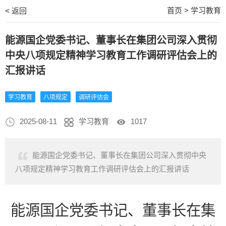
首页
>
学习教育
<
返回
能源国企党委书记、董事长在集团公司深入贯彻
中央八项规定精神学习教育工作调研评估会上的
汇报讲话
学习教育
八项规定
调研评估会
2025-08-11
学习教育
1017
能源国企党委书记、董事长在集团公司深入贯彻中央
八项规定精神学习教育工作调研评估会上的汇报讲话
能源国企党委书记、董事长在集