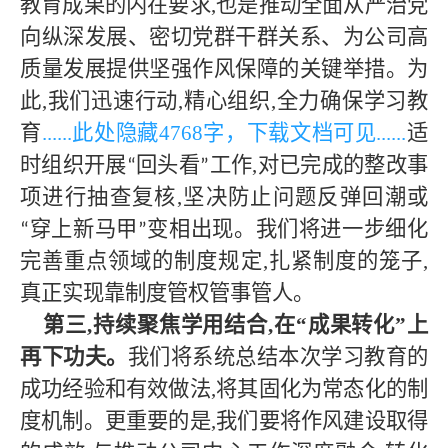
教育成果的内在要求,也是推动全面从严治党
向纵深发展、密切党群干群关系、为公司高
质量发展提供坚强作风保障的关键举措。为
此,我们迅速行动,精心组织,全力确保学习教
育
......此处隐藏
4768字，下载文档可见
......
适
时组织开展
回头看
工作,对已完成的整改事
“
”
项进行抽查复核,坚决防止问题反弹回潮或
穿上新马甲
变相出现。我们将进一步细化
“
”
完善重点领域的制度规定,扎紧制度的笼子,
真正实现靠制度管权管事管人。
第三
,持续聚焦学用结合,在“成果转化”上
再下功夫。
我们将系统总结本次学习教育的
成功经验和有效做法
,将其固化为常态化的制
度机制。更重要的是,我们要将作风建设取得