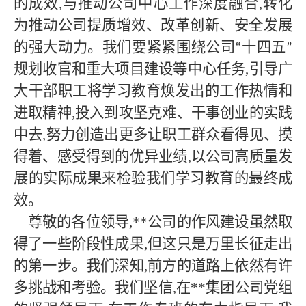
的成效,与推动公司中心工作深度融合,转化
为推动公司提质增效、改革创新、安全发展
的强大动力。我们要紧紧围绕公司
十四五
“
”
规划收官和重大项目建设等中心任务,引导广
大干部职工将学习教育焕发出的工作热情和
进取精神,投入到攻坚克难、干事创业的实践
中去,努力创造出更多让职工群众看得见、摸
得着、感受得到的优异业绩,以公司高质量发
展的实际成果来检验我们学习教育的最终成
效。
尊敬的各位领导
,
**
公司的作风建设虽然取
得了一些阶段性成果
,但这只是万里长征走出
的第一步。我们深知,前方的道路上依然有许
多挑战和考验。我们坚信,在
**
集团公司党组