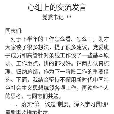
心组上的交流发言
党委书记
**
同志们
:
对于
下半年
的工作怎么看、怎么干，
刚才
大家谈了很多想法，提了很多建议
，
党委班
子成员和高管针对条线工作谈了一些基本原
则、工作重点，讲的都很好。请
两办
认真梳
理、归纳总结，作为
下一阶段
工作的重要借
鉴。下面，
我结合
坚持不懈用新时代中国特
色社会主义思想统领各项工作
，再
谈些个人
的思考，与同志们共勉。
一、落实
“第一议题”制度，深入学习贯彻*
最新重要指示批示