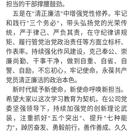
担当的干部撑腰鼓劲。
五是在
清正廉洁
中增强党性修养。牢记
“
”
和践行
三个务必
，带头弘扬党的光荣传
“
”
统，严于律己、严负其责，在守纪律讲规
矩、履行管党治党政治责任等方面立标杆、
作表率。持续强化作风建设，克己奉公、崇
廉尚勤、干事干净，做到自重、自省、自
警、自励，不忘初心，牢记使命，永葆共产
党员清正廉洁的政治本色。
新时代赋予新使命，新使命呼唤新担当。
希望大家以这次学习教育
为契机，在公司党
委坚强领导下，持续加强党的创新理论武
装，注重抓好
五个突出
、提升
七种能
“
”
“
力
，踔厉奋发、勇毅前行，善作善成、久久
”