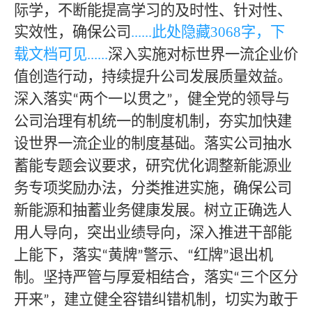
际学，不断能提高学习的及时性、针对性、
实效性，确保公司
......此处隐藏30
68
字，下
载文档可见
......
深入实施对标世界一流企业价
值创造行动，持续提升公司发展质量效益。
深入落实
两个一以贯之
，健全党的领导与
“
”
公司治理有机统一的制度机制，夯实加快建
设世界一流企业的制度基础。落实公司抽水
蓄能专题会议要求，研究优化调整新能源业
务专项奖励办法，分类推进实施，确保公司
新能源和抽蓄业务健康发展。树立正确选人
用人导向，突出业绩导向，深入推进干部能
上能下，落实
黄牌
警示、
红牌
退出机
“
”
“
”
制。坚持严管与厚爱相结合，落实
三个区分
“
开来
，建立健全容错纠错机制，切实为敢于
”