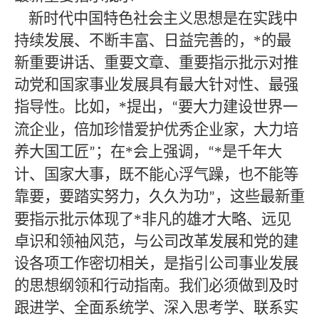
新时代中国特色社会主义思想是在实践中
持续发展、不断丰富、日益完善的，*
的最
新重要讲话、重要文章、重要指示批示对推
动党和国家事业发展具有最大针对性、最强
指导性。比如，
*
提出，
要大力建设世界一
“
流企业，倍加珍惜爱护优秀企业家，大力培
养大国工匠
；在
*
会上强调，
*
是千年大
”
“
计、国家大事，既不能心浮气躁，也不能等
靠要，要踏实努力，久久为功
，这些最新重
”
要指示批示体现了
*非凡的雄才大略、远见
卓识和领袖风范，与公司改革发展和党的建
设各项工作密切相关，是指引公司事业发展
的思想纲领和行动指南。我们必须做到及时
跟进学、全面系统学、深入思考学、联系实