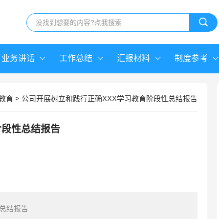
业务讲话
工作总结
汇报材料
制度参考
教育
>
公司开展树立和践行正确XXX学习教育阶段性总结报告
阶段性总结报告
性总结报告