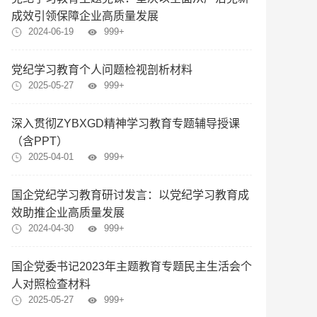
成效引领保障企业高质量发展
2024-06-19
999+
党纪学习教育个人问题检视剖析材料
2025-05-27
999+
深入贯彻ZYBXGD精神学习教育专题辅导授课
（含PPT）
2025-04-01
999+
国企党纪学习教育研讨发言：以党纪学习教育成
效助推企业高质量发展
2024-04-30
999+
国企党委书记2023年主题教育专题民主生活会个
人对照检查材料
2025-05-27
999+