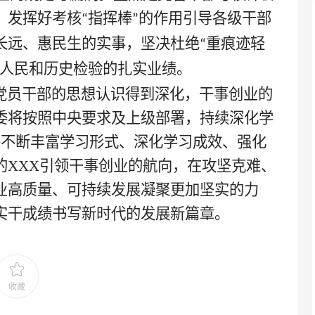
，发挥好考核
指挥棒
的作用引导各级干部
“
”
长远、惠民生的实事，坚决杜绝
重痕迹轻
“
人民和历史检验的扎实业绩。
员干部的思想认识得到深化，干事创业的
委将按照中央要求及上级部署，持续深化学
将不断丰富学习形式、深化学习成效、强化
的XXX引领干事创业的航向，在攻坚克难、
业高质量、可持续发展凝聚更加坚实的力
实干成绩书写新时代的发展新篇章。
收藏