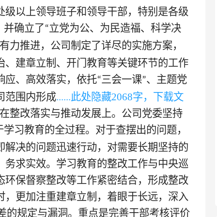
处级以上领导班子和领导干部，特别是各级
，并确立了
立党为公、为民造福、科学决
“
有力推进，公司制定了详尽的实施方案，
治、建章立制、开门教育等关键环节的工作
响应、高效落实，依托
三会一课
、主题党
“
”
司范围内形成
......此处隐藏
2068
字，下载文
在整改落实与推动发展上。公司党委坚持
于学习教育的全过程。对于查摆出的问题，
即解决的问题迅速行动，对需要长期坚持的
，务求实效。学习教育的整改工作与中央巡
态环保督察整改等工作紧密结合，形成整改
时，更加注重建章立制，着眼于长远，深入
偏差的规定与漏洞。重点是完善干部考核评价