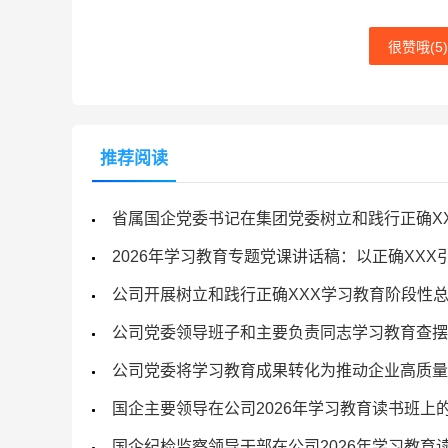
很赞哦(
5
)
推荐阅读
省属国企党委书记在集团党委树立和践行正确X
2026年学习教育专题党课讲话稿：以正确XX
公司开展树立和践行正确XXX学习教育阶段性
公司党委领导班子和主要负责同志学习教育查摆
公司党委将学习教育成果转化为推动企业高质量
国企主要领导在公司2026年学习教育读书班上
国企纪检监察领导干部在公司2026年学习教育