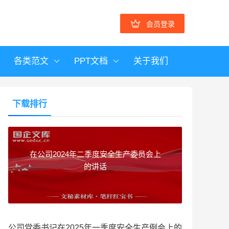
会员登录
各类范文
PPT文档
关于我们
下载排行
在公司2024年二季度安全生产委员会上
的讲话
公司党委书记在2025年一季度安全生产例会上的