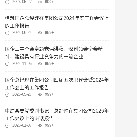
2025-05-27
999+
建筑国企总经理在集团公司2024年度工作会议上
的工作报告
2024-06-24
999+
国企三中全会专题党课讲稿：深刻领会全会精
神，建设具有行业竞争力的一流企业
2024-11-05
999+
国企总经理在集团公司四届五次职代会暨2024年
工作会上的工作报告
2025-05-27
999+
中建某局党委副书记、总经理在集团公司2026年
工作会议上的讲话报告
2026-01-07
999+