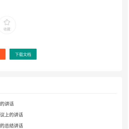
收藏
下载文档
的讲话
议上的讲话
的总结讲话