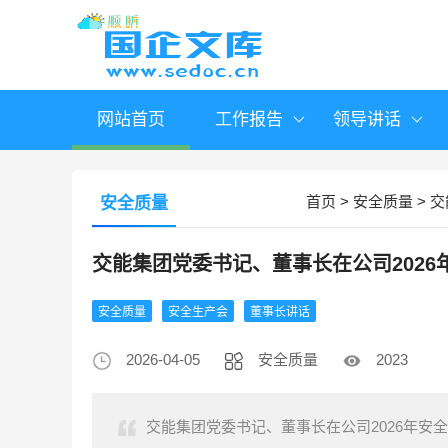
网站首页
工作报告
领导讲话
首页
>
安全质量
>
交
安全质量
交能集团党委书记、董事长在公司202
安全质量
安全生产会
董事长讲话
2026-04-05
安全质量
2023
交能集团党委书记、董事长在公司2026年安