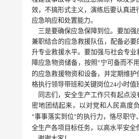
效，不搞形式主义，演练后要认真进
应急响应和处置能力。
三是要确保应急保障到位。要加强
兼职结合的应急救援队伍，配备必要
升专业救援水平。要加强与社会专业
障应急物资储备，按照
宁可备而不
“
的应急救援物资和设备，并定期维护
格执行领导带班和关键岗位24小时
同志们，安全生产工作只有起点没
密地团结起来，以对党和人民高度
事事落实到位
的执行力，恪尽职守、
“
”
全生产各项目标任务，以高水平安全
谢谢大家！