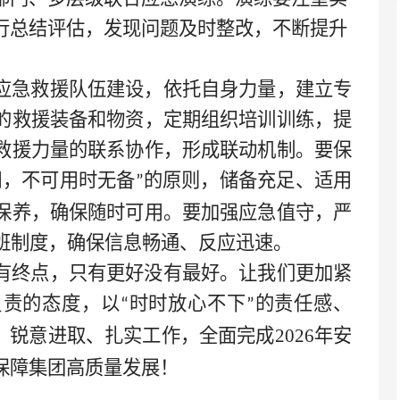
行总结评估，发现问题及时整改，不断提升
应急救援队伍建设，依托自身力量，建立专
的救援装备和物资，定期组织培训训练，提
救援力量的联系协作，形成联动机制。要保
用，不可用时无备
的原则，储备充足、适用
”
保养，确保随时可用。要加强应急值守，严
值班制度，确保信息畅通、反应迅速。
有终点，只有更好没有最好。让我们更加紧
负责的态度，以
时时放心不下
的责任感、
“
”
锐意进取、扎实工作，全面完成2026年安
保障集团高质量发展！