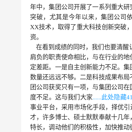
年中，集团公司开展了一系列重大研
突破，尤其是今年以来，集团公司依
XX
技术，取得了重大科技创新突破
资。
在看到成绩的同时，我们也要清醒认
肩负的职责使命相比，与在行业的地
定差距。一是自主创新能力不足。集
数量还远远不够。二是科技成果布局
团公司获奖只有一项，与集团公司在
度不足。这与我们大家
......此处隐藏
4
事业平台，采用市场化手段，择优引
才，许多博士、硕士默默奉献十几年
特长，调动他们的积极性，加快推动