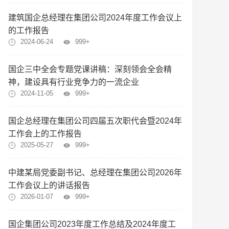
建筑国企总经理在集团公司2024年度工作会议上
的工作报告
2024-06-24
999+
国企三中全会专题党课讲稿：深刻领会全会精
神，建设具有行业竞争力的一流企业
2024-11-05
999+
国企总经理在集团公司四届五次职代会暨2024年
工作会上的工作报告
2025-05-27
999+
中建某局党委副书记、总经理在集团公司2026年
工作会议上的讲话报告
2026-01-07
999+
国企集团公司2023年度工作总结及2024年度工