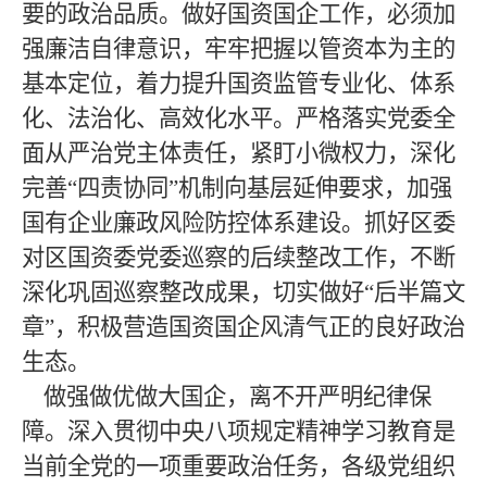
要的政治品质。做好国资国企工作，必须加
强廉洁自律意识，牢牢把握以管资本为主的
基本定位，着力提升国资监管专业化、体系
化、法治化、高效化水平。严格落实党委全
面从严治党主体责任，紧盯小微权力，深化
完善
“四责协同”机制向基层延伸要求，加强
国有企业廉政风险防控体系建设。抓好区委
对区国资委党委巡察的后续整改工作，不断
深化巩固巡察整改成果，切实做好“后半篇文
章”，积极营造国资国企风清气正的良好政治
生态。
做强做优做大国企，离不开严明纪律保
障。
深入贯彻中央八项规定精神学习教育
是
当前全党的一项重要政治任务，各级党组织