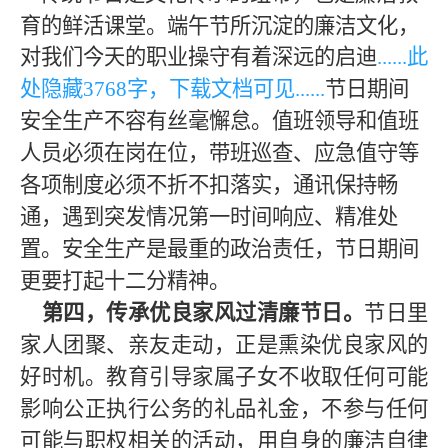
育的鲜活课堂。端午节所沉淀的廉洁文化，
对我们今天的职业操守有着深远的启迪
......此
处隐藏
3768
字，下载文档可见
......
节日期间
安全生产不容有丝毫懈怠。值班领导和值班
人员必须在岗在位，带班巡查、应急值守等
各项制度必须不折不扣落实，通讯保持畅
通，遇到突发情况第一时间响应、精准处
置。安全生产是最重的政治责任，节日期间
更要打起十二分精神。
第四，传承优良家风过清廉节日。
节日里
家人团聚、亲友走动，正是熏染优良家风的
好时机。教育引导家属子女不收取任何可能
影响公正执行公务的礼品礼金，不参与任何
可能与职权相关的活动，用自身的廉洁自律