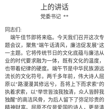
上的讲话
党委书记
**
同志们
:
端午佳节即将来临。今天我们召开这次专
题会议，聚焦
端午话清风，廉洁促发展
这
“
”
一主题。它将传统节日的文化底蕴与廉洁从
业的时代要求融为一体，既有文化的温度，
也带着纪律的硬度。端午节是中华民族源远
流长的文化符号。两千多年前，伟大诗人屈
原以
路漫漫其修远兮，吾将上下而求索
的
“
”
执着求索，以
举世皆浊我独清，众人皆醉我
“
独醒
的高洁风骨，为后人留下了弥足珍贵的
”
精神财富。屈原不仅是爱国的诗人，更是清