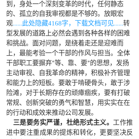
到，身处一个深刻变革的时代，任何静态
的、孤立的自我审视都是不够的。放眼宏
观
......此处隐藏
4168
字，下载文档可见
......
转
型发展的道路上必然会遇到各种各样的困难
和挑战。面对问题，是绕着走还是迎难而
上，最能考验一个干部的作风与担当。全体
干部职工要摒弃
等、靠、要
的思想，发扬
“
”
主动审视、自我革命的精神，积极补齐管理
和能力上的短板。要敢于啃硬骨头，敢于涉
险滩，对于长期存在的顽瘴痼疾，要有打破
常规、创新突破的勇气和智慧，用实实在在
的行动和成效来推动公司发展。
三是要务实严谨，杜绝形式主义。
工作推
进中要注重成果的提炼和转化，更要坚决反