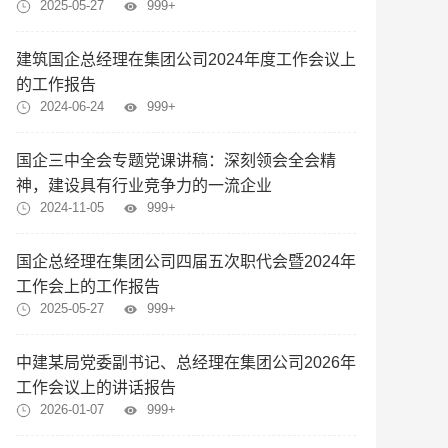
2025-05-27
999+
建筑国企总经理在集团公司2024年度工作会议上
的工作报告
2024-06-24
999+
国企三中全会专题党课讲稿：深刻领会全会精
神，建设具有行业竞争力的一流企业
2024-11-05
999+
国企总经理在集团公司四届五次职代会暨2024年
工作会上的工作报告
2025-05-27
999+
中建某局党委副书记、总经理在集团公司2026年
工作会议上的讲话报告
2026-01-07
999+