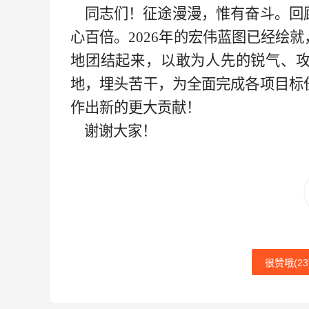
同志们！征途漫漫，惟有奋斗。回
心百倍。
2026年的宏伟蓝图已经绘
地团结起来，以敢为人先的锐气、
地，埋头苦干，为全面完成各项目标
作出新的更大贡献！
谢谢大家！
很赞哦(
23