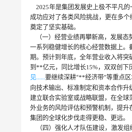
2025年是集团发展史上极不平凡
成功应对了各类风险挑战，更在多个
奠定了坚实基础。
（一）经营业绩再攀新高，发展态
一系列稳健增长的核心经营数据上。
期。预计到年底，全年营业收入将突
到
**亿元，同比增长
15%，双双创下
见
......
要继续深耕
**
经济带
等重点区
“
”
向技术输出、标准制定和资本合作升
建立联合实验室或战略联盟，在全球
外业务的风险评估和预警机制，提升
集团的全球化步伐走得更稳、更远。
（四）强化人才队伍建设，激发组