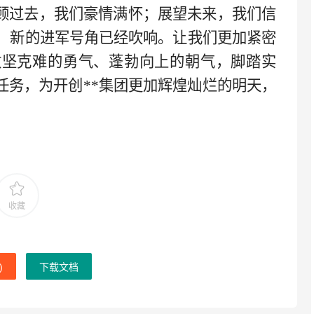
顾过去，我们豪情满怀；展望未来，我们信
就，新的进军号角已经吹响。让我们更加紧密
攻坚克难的勇气、蓬勃向上的朝气，脚踏实
任务，为开创
**
集团更加辉煌灿烂的明天，
收藏
)
下载文档