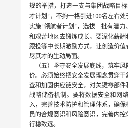
规的举措，打造一支与集团战略目标
才计划
，不拘一格引进100名左右
”
实施
领航者计划
，选拔一批有潜力
“
”
和艰苦地区去锻炼成长。要深化薪酬
跟投等中长期激励方式，让创造价值
尽其才的生动局面。
（五）坚守安全发展底线，筑牢风
价。必须始终把安全发展理念贯穿于
查和加固供应链安全，对关键零部件
战略储备机制。要将数据安全和网
入，完善技术防护和管理体系，确保
员的合规意识和风险意识，完善内控
行稳致远。