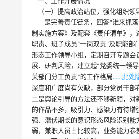
一、工作开展情况
（一）提高政治站位，强化组织领
一是完善责任链条，回答
谁来抓落
“
制实施方案》及配套《责任清单》，
职责、班子成员
一岗双责
及职能部
“
”
形态工作领导小组，定期召开专题会
展、研判风险，建立起
党委统一领导
“
关部门分工负责
的工作格局
......此
”
深度和广度尚有欠缺，部分党员干部
二是舆论引导的方法还不够新颖，对
的作品不多，吸引力、感染力有待增
强、潜伏期长的意识形态风险识别能
弱，兼职人员占比较高，业务能力参