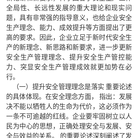
全局性、长远性发展的重大理论和现实问
题，具有非常强的指导意义，也给企业安全
生产理念、能力、成效提升等方面提出了更
高的要求。因此，企业立足于新时代安全生
产的新理念、新思路和新要求，进一步更新
安全生产管理理念、提升安全生产管控能
力、突显安全生产管理成效就更加势在必
行。
（一）提升安全管理理念是落实
重要论述
的具体体现。
在安全理念方面，
指出：发展
决不能以牺牲人的生命为代价，这必须作为
一条不可逾越的红线。企业要牢固树立以人
民为中心的思想，正确处理安全与发展、安
全与效益的关系。
的重要论述深刻阐述了发