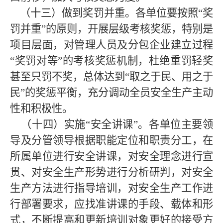
（十三）做到奖罚并重
。各单位要按照
“奖
罚并重”的原则，开展层级考核奖惩，特别是
项目层面，对管理人员及分包企业建立过程
“奖罚对等”的考核奖惩机制，杜绝重罚轻奖
甚至只罚不奖，总体达到“取之于民、用之于
民”的奖惩平衡，充分调动全员安全生产主动
性和积极性。
（十四）实施“安全讲课”。
各单位主要领
导及分管领导根据职能定位和职责分工，在
所属单位进行安全讲课，对安全理念进行宣
贯、对安全生产形势进行分析研判，对安全
生产方法进行指导培训，对安全生产工作进
行部署要求，应找准讲课的手段、载体和形
式，不断提高和更新培训对象更好的接受方