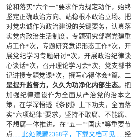
论和落实
六个一
要求作为规定动作，始终
“
”
坚定正确政治方向、站稳根本政治立场。把
对党忠诚作为政治建设的关键要务，认真落
实党内政治生活制度。专题研究部署党建重
点工作*次，专题研究意识形态工作*次，开
展党纪学习专题研讨*次，开展政治纪律谈
心谈话*次，召开理论学习会*次，党支部书
记讲授专题党课*次，撰写心得体会*篇。
二
是提升监督力，久久为功净化内部生态。
把
加强纪律建设作为全面从严治党的治本之
策，在学深悟透《条例》上下功夫，全面落
实
六项纪律
要求，坚持不敢腐、不能腐、
“
”
不想腐一体推进。在
五一
国庆
等重要节
“
”“
”
点
......此处隐藏
2368字，下载文档可见
......
经