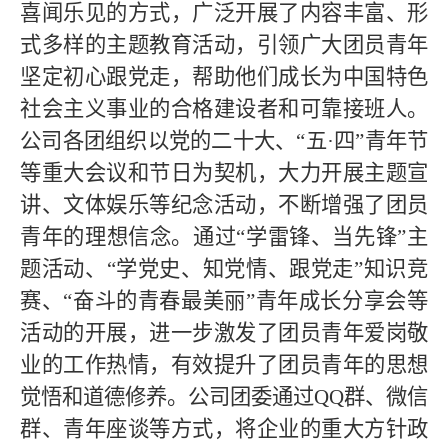
喜闻乐见的方式，广泛开展了内容丰富、形
式多样的主题教育活动，引领广大团员青年
坚定初心跟党走，帮助他们成长为中国特色
社会主义事业的合格建设者和可靠接班人。
公司各团组织以党的
二十大
、
“五·四”青年节
等重大会议和节日为契机，大力开展主题宣
讲、文体娱乐等纪念活动，不断增强了团员
青年的理想信念。通过“学雷锋、当先锋”主
题活动、“学党史、知党情、跟党走”知识竞
赛、“奋斗的青春最美丽”青年成长分享会等
活动的开展，进一步激发了团员青年爱岗敬
业的工作热情，有效提升了团员青年的思想
觉悟和道德修养。公司
团委通过QQ群、微信
群、青年座谈等方式，将企业的重大方针政