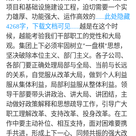
项目和基础设施建设工程，迫切需要一个实
力雄厚、功能强大、运作高效的
......此处隐藏
42
68
字，下载文档可见
......
越是在这个时
候，越能考验我们干部职工的党性和大局
观。集团上下必须牢固树立
一盘棋
思想，
“
”
坚决破除本位主义、部门主义。各子公司、
各部门要正确处理局部与全局、当前与长远
的关系，自觉服从改革大局，做到个人利益
服从集体利益，局部利益服从整体利益。领
导干部要带头讲政治、讲大局、讲团结，主
动做好政策解释和思想疏导工作，引导广大
职工理解改革、支持改革、投身改革。在工
作中要主动补位、相互支持，面对困难要携
手共进，形成上下一心、同频共振的强大改