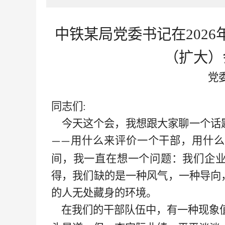
中铁某局
党委书记在
202
（扩大）
党
同志们
:
今天这个会，我想跟大家聊一个话
用什么来评价一个干部，用什么
——
间，我一直在想一个问题：我们企
得，我们缺的是一种风气，一种导向
的人无处藏身的环境。
在我们的干部队伍中，有一种现象