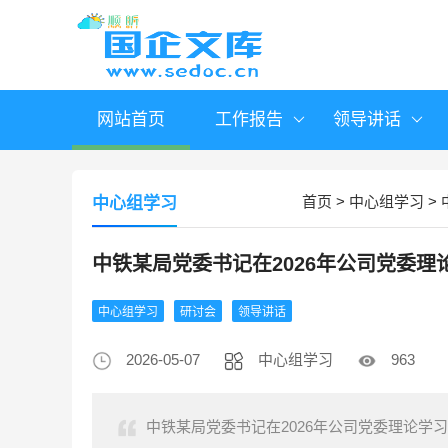
网站首页
工作报告
领导讲话
首页
>
中心组学习
>
中心组学习
中铁某局党委书记在2026年公司党委
中心组学习
研讨会
领导讲话
2026-05-07
中心组学习
963
中铁某局党委书记在2026年公司党委理论学