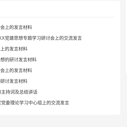
讨会上的发言材料
XX党建思想专题学习研讨会上的交流发言
会上的发言材料
思想的研讨发言材料
讨会上的发言材料
想研讨发言材料
习主持词及总结讲话
度党委理论学习中心组上的交流发言