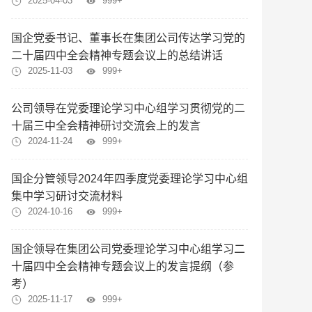
2025-04-03
999+
国企党委书记、董事长在集团公司传达学习党的
二十届四中全会精神专题会议上的总结讲话
2025-11-03
999+
公司领导在党委理论学习中心组学习贯彻党的二
十届三中全会精神研讨交流会上的发言
2024-11-24
999+
国企分管领导2024年四季度党委理论学习中心组
集中学习研讨交流材料
2024-10-16
999+
国企领导在集团公司党委理论学习中心组学习二
十届四中全会精神专题会议上的发言提纲（参
考）
2025-11-17
999+