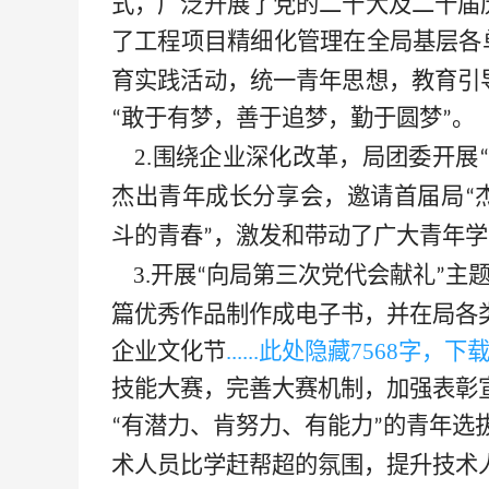
式，广泛开展了党的
二十大及二十届
了工程项目精细化管理在全局基层各
育实践活动，统一青年思想，教育引
敢于有梦，善于追梦，勤于圆梦
。
“
”
2.围绕企业深化改革，局团委开展
“
杰出青年成长分享会，邀请首届局
“
斗的青春
，激发和带动了广大青年学
”
3.开展
向局第三次党代会献礼
主题
“
”
篇优秀作品制作成电子书，并在局各
企业文化节
......此处隐藏
7568
字，下
技能大赛，完善大赛机制，加强表彰
有潜力、肯努力、有能力
的青年选
“
”
术人员比学赶帮超的氛围，提升技术