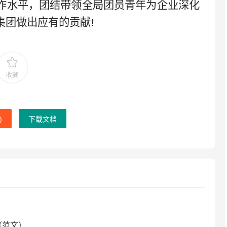
作水平，团结带领全局团员青年为企业深化
集团做出应有的贡献
!
收藏
)
下载文档
（范文）