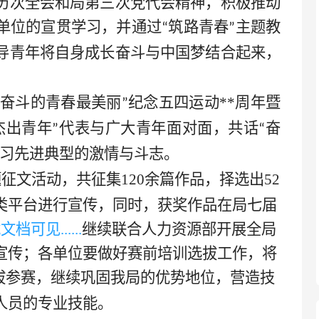
历次
全会和局第三次党代会精神，积极推动
单位的宣贯学习，并通过
筑路青春
主题教
“
”
导青年将自身成长奋斗与中国梦结合起来，
奋斗的青春最美丽
纪念五四运动**
周年暨
”
杰出青年
代表与广大青年面对面，共话
奋
”
“
习先进典型的激情与斗志。
征文活动，共征集120余篇作品，择选出52
类平台进行宣传，同时，获奖作品在局七届
载文档可见
......
继续联合人力资源部开展全局
宣传；各单位要做好赛前培训选拔工作，将
拔参赛，继续巩固我局的优势地位，营造技
人员的专业技能。