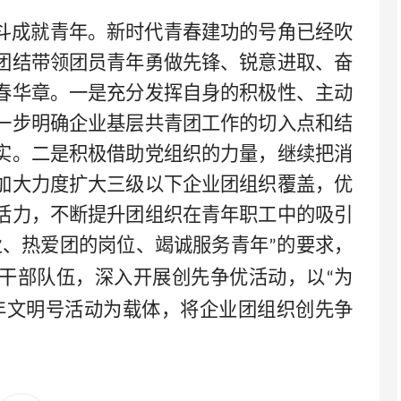
斗成就青年。新时代青春建功的号角已经吹
团结带领团员青年勇做先锋、锐意进取、奋
春华章。
一是
充分发挥自身的积极性、主动
一步明确企业基层共青团工作的切入点和结
实。
二是
积极借助党组织的力量，继续把消
加大力度扩大三级以下企业团组织覆盖，优
活力，不断提升团组织在青年职工中的吸引
业、热爱团的岗位、竭诚服务青年
的要求，
”
干部队伍
，
深入开展创先争优活动，以
为
“
年文明号活动为载体，将企业团组织创先争