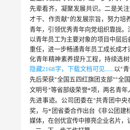
先辈看齐，凝聚发展共识。二是关注
才干、作贡献
的发展宗旨，努力培
”
青年，引领优秀青年向党组织靠拢。
以青年员工为主要对象的项目中层后
重任，进一步畅通青年员工成长成才
化青年精神素养提升工程，持续选树
隐藏
2168字，下载文档可见
......
以
青
“
先后荣获
全国五四红旗团支部
全
“
”“
文明号
等省部级荣誉
*
项，两名青年
”
先进事迹。公司团委在
共青团中央
“
奖，与
*
团省委合作出台《非公团建
媒体，在创优宣传中擦亮企业名片，