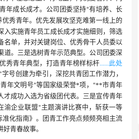
青年成长成才。公司团委坚持
有培养、长
“
养优秀青年。优先发展攻坚克难第一线上的
深入实施青年员工成长成才实施细则，筛选
备名单，并对关键岗位、优秀骨干人员委以
渠道。三是选树青年示范典型。公司团委深
优秀青年典型，打造青年榜样标杆
......此处
字号创建为牵引，深挖共青团工作潜力，
”
国青年文明号
等国家级荣誉
*
项，
**
市青年
”
“
人才成功入选为省级团代表。三是宣传青年
在渝企业联盟
主题演讲比赛中，斩获一等
”
标准化指南》。团青工作亮点频频亮相主流
讲好青春故事。