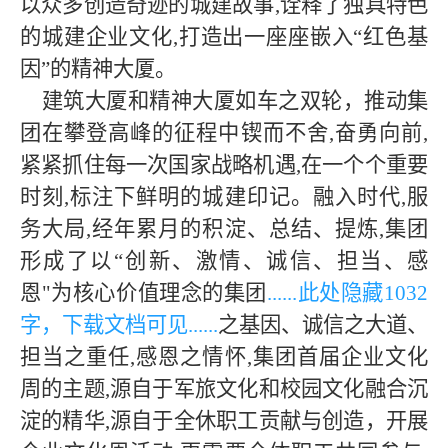
以众多创造奇迹的
城建
故事
,诠释了
独具
特色
的城建企业文化
,打造出一座座嵌入“
红色基
因
”的精神大厦。
建筑大厦和精神大厦如车之双轮，推动集
团在攀登高峰的征程中锲而不舍,奋勇向前,
紧紧抓住每一次国家战略机遇,在一个个重要
时刻,标注下鲜明的城建印记。融入时代,服
务大局,经年累月的积淀、总结、提炼,集团
形成了以“创新、激情、诚信、担当、感
恩"为核心价值理念的集团
......此处隐藏
103
2
字，下载文档可见......
之基因、诚信之大道、
担当之
重任
,感恩之情怀,集团首届企业文化
周的主题,源自于军旅文化和校园文化融合沉
淀的精华,源自于全休职工贡献与创造，开展