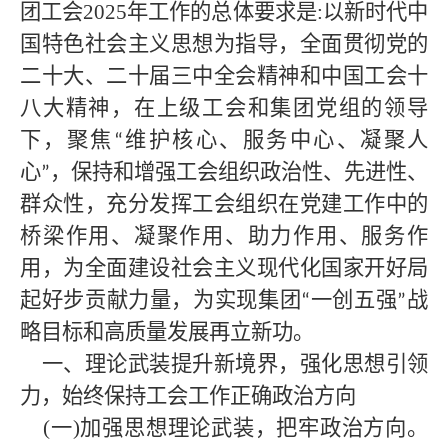
团
工会
2025
年工作的总体要求是
:以新时代中
国特色社会主义思想为指导，全面贯彻党的
二十
大
、二十届三中全会精神
和中国
工会十
八大
精神
，
在上级工会和
集团
党组的领导
下，聚焦
维护核心、服务中心、凝聚人
“
心
，保持和增强工会组织政治性、先进性、
”
群众性
，
充分发挥工会组织在党建工作中的
桥梁作用、凝聚作用、助力作用、服务作
用，为全面建设社会主义现代化国家开好局
起好步贡献力量，为实现集团
一创五强
战
“
”
略目标和高质量发展再立新功。
一、理论武装提升新境界，强化思想引领
力，始终保持工会工作正确政治方向
(
一
)加强思想理论武装，把牢政治方向。