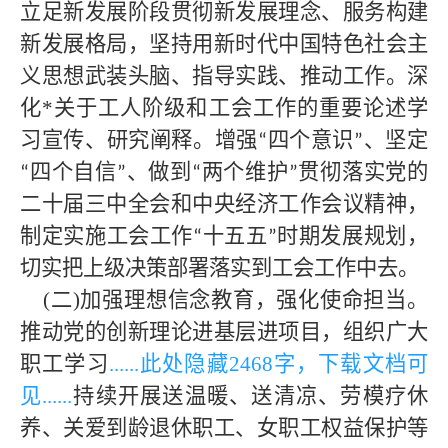
立足新发展阶段贯彻新发展理念、服务构建
新发展格局，坚持用新时代中国特色社会主
义思想武装头脑、指导实践、推动工作。深
化
*
关于工人阶级和工会工作的重要论述学
习宣传、研究阐释。增强
四个意识
、坚定
“
”
四个自信
、做到
两个维护
贯彻落实党的
“
”
“
”
二十届三中
全会和中央经济工作会议精神，
制定实施工会工作
十五五
时期发展规划，
“
”
切实把
上级
决策部署落实到工会工作中去。
(二)加强理想信念教育，强化使命担当。
推动党的创新理论进基层进项目，组织广大
职工学习
......此处隐藏
2468字，下载文档可
见
......
持续开展送温暖、送清凉、劳模疗休
养、关爱到龄退休职工、女职工权益保护等