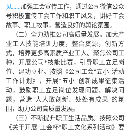
见
......
加强工会宣传工作，通过
公司
微信公众
号积极宣传工会工作和职工风采，讲好工会
故事、职工故事，营造良好的舆论氛围。
（二）全力助推公司高质量发展。加大产
业工人技能培训力度，整合资源，创新方
式，培养更多高素质产业工人。聚焦公司
工
种，开展
公司
*
技能比赛，引导职工立足岗
位、建功立业。按照《
公司
工会
五小
活动
“
”
工作计划》，开展
五小
创新成果征集活
“
”
动，鼓励职工立足岗位发现问题、解决问
题，营造
人人敢创新、处处有成果
的氛
“
”
围，助力公司高质量发展。
（三）不断提升职工生活品质。按照公司
《关于开展
工会杯
职工文化系列活动》要
“
”