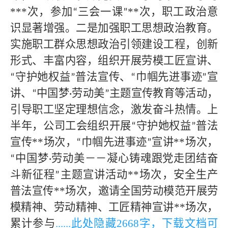
***
次，参加
三会一课
**
次，职工政治意
“
”
识显著增强。二是加强职工思想政治教育。
实施职工群众思想政治引领建设工程，创新
形式、丰富内容，组织开展劳模工匠宣讲、
守护她权益
普法宣传、
巾帼先进事迹
宣
“
”
“
”
讲、
中国梦
劳动美
主题宣传教育等活动，
“
·
”
引导职工坚定理想信念，激发奋斗热情。上
半年，公司工会组织开展
守护她权益
普法
“
”
宣传
**
场次，
巾帼先进事迹
宣讲
**
场次，
“
”
中国梦
劳动美－－凝心铸魂跟党走团结奋
“
·
斗新征程
主题宣讲活动
**
场次，安全生产
”
普法宣传
**
场次，邀请全国劳动模范开展劳
模精神、劳动精神、工匠精神宣讲
**场次，
累计参与
......此处隐藏
2668字，下载文档可